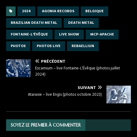
ce
es
w
m
el
ar
b
se
it
ail
e
ta
2024
AGONIA RECORDS
BELGIQUE
o
n
te
gr
g
BRAZILIAN DEATH METAL
DEATH METAL
o
g
r
a
er
FONTAINE-L'ÉVÊQUE
LIVE SHOW
MCP-APACHE
k
er
m
PHOTOS
PHOTOS LIVE
REBAELLIUN
PRÉCÉDENT
Escarnium – live Fontaine-L’Évêque (photos juillet
2024)
SUIVANT
Ataraxie – live Engis (photos octobre 2023)
SOYEZ LE PREMIER À COMMENTER