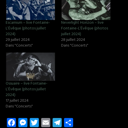
Escarnium – live Fontaine-
Neverlight Horizon – live
L’Évêque (photos juillet
Fontaine-L’Évêque (photos
2024)
juillet 2024)
29 juillet 2024
28 juillet 2024
Dans "Concerts"
Dans "Concerts"
Ossuaire – live Fontaine-
L’Évêque (photos juillet
2024)
17 juillet 2024
Dans "Concerts"
Fa
M
T
E
T
P