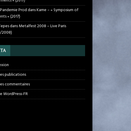
rments » (2017)
 Pandemie Prod
dans
Karne – « Symposium of
nts » (2017)
Tepes
dans
Metalfest 2008 – Live Paris
1/2008)
TA
exion
des publications
des commentaires
de WordPress-FR