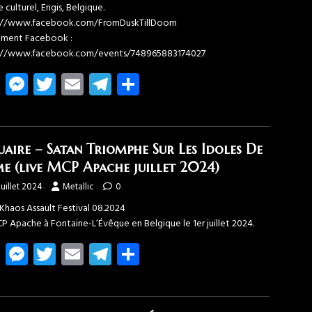
 culturel, Engis, Belgique.
://www.facebook.com/FromDuskTillDoom
ment Facebook :
://www.facebook.com/events/748965883174027
Fa
M
T
E
T
Pa
ce
es
wi
m
el
rt
b
se
tt
ail
e
ag
o
n
er
gr
er
uaire – Satan Triomphe Sur Les Idoles De
ok
g
a
e (live MCP Apache juillet 2024)
er
m
juillet 2024
Metallic
0
Khaos Assault Festival 08.2024
P Apache à Fontaine-L’Évêque en Belgique le 1er juillet 2024.
Fa
M
T
E
T
Pa
ce
es
wi
m
el
rt
b
se
tt
ail
e
ag