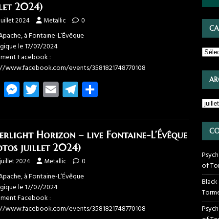
ok
g
a
llet 2024)
er
m
juillet 2024
Metallic
0
CA
pache, à Fontaine-L’Évêque
lgique le 17/07/2024
ment Facebook :
://www.facebook.com/events/3581821748770108
AR
Fa
M
T
E
T
Pa
ce
es
wi
m
el
rt
b
se
tt
ail
e
ag
o
n
er
gr
er
CO
erlight Horizon – live Fontaine-L’Évêque
ok
g
a
otos juillet 2024)
Psych
er
m
juillet 2024
Metallic
0
of To
pache, à Fontaine-L’Évêque
Black
lgique le 17/07/2024
Torme
ment Facebook :
://www.facebook.com/events/3581821748770108
Psych