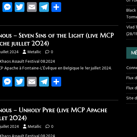
of To
Fa
M
T
E
T
Pa
Black
ce
es
wi
m
el
rt
Torme
b
se
tt
ail
e
ag
Vlad 
o
n
er
gr
er
(28/1
nous – Seven Sins of the Light (live MCP
ok
g
a
che juillet 2024)
er
m
juillet 2024
Metallic
0
MÉ
Khaos Assault Festival 08.2024
Conn
P Apache à Fontaine-L’Évêque en Belgique le 1er juillet 2024.
Fa
M
T
E
T
Pa
Flux 
ce
es
wi
m
el
rt
Flux 
b
se
tt
ail
e
ag
Site 
o
n
er
gr
er
nous – Unholy Pyre (live MCP Apache
ok
g
a
llet 2024)
er
m
juillet 2024
Metallic
0
Khaos Assault Festival 08.2024