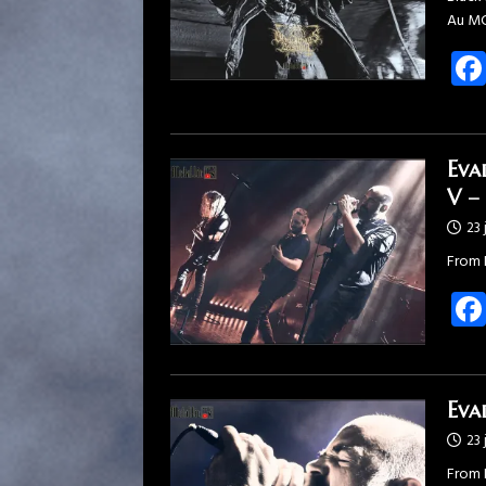
Au MC
Eva
V –
23 
From D
Eva
23 
From D