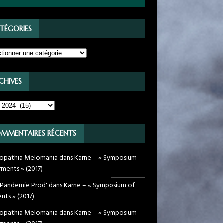
TÉGORIES
CHIVES
MMENTAIRES RÉCENTS
opathia Melomania
dans
Karne – « Symposium
rments » (2017)
 Pandemie Prod'
dans
Karne – « Symposium of
nts » (2017)
opathia Melomania
dans
Karne – « Symposium