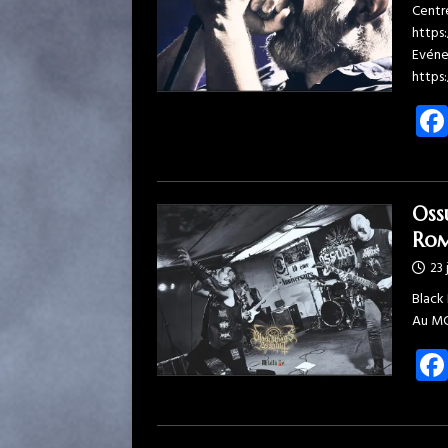
Centre
https
Evéne
https
Oss
Rom
23 
Black 
Au MC