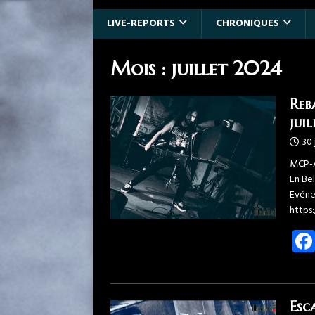
LIVE-REPORTS
CHRONIQUES
Mois :
juillet 2024
Reb
jui
30 
MCP-A
En Be
Evéne
https
Esc