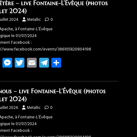
o
n
er
gr
er
étère – live Fontaine-L’Évêque (photos
ok
g
a
llet 2024)
er
m
juillet 2024
Metallic
0
pache, à Fontaine-L’Évêque
lgique le 01/07/2024
ment Facebook :
://www.facebook.com/events/386105820804198
Fa
M
T
E
T
Pa
ce
es
wi
m
el
rt
b
se
tt
ail
e
ag
o
n
er
gr
er
nous – live Fontaine-L’Évêque (photos
ok
g
a
llet 2024)
er
m
juillet 2024
Metallic
0
pache, à Fontaine-L’Évêque
lgique le 01/07/2024
ment Facebook :