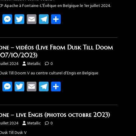
P Apache à Fontaine-L’Évêque en Belgique le 1er juillet 2024.
Fa
M
T
E
T
Pa
ce
es
wi
m
el
rt
b
se
tt
ail
e
ag
o
n
er
gr
er
dne – vidéos (Live From Dusk Till Doom
ok
g
a
 07/10/2023)
er
m
juillet 2024
Metallic
0
usk Till Doom V au centre culturel d’Engis en Belgique
Fa
M
T
E
T
Pa
ce
es
wi
m
el
rt
b
se
tt
ail
e
ag
o
n
er
gr
er
dne – live Engis (photos octobre 2023)
ok
g
a
juillet 2024
Metallic
0
er
m
usk Till Dusk V