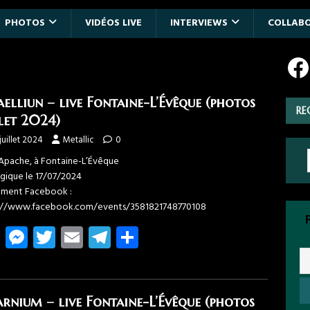
PHOTOS
VIDÉOS LIVE
INTERVIEWS
COLLAB
aelliun – live Fontaine-L’Évêque (photos
RE
llet 2024)
juillet 2024
Metallic
0
pache, à Fontaine-L’Évêque
lgique le 17/07/2024
ment Facebook :
://www.facebook.com/events/3581821748770108
Fa
M
T
E
T
Pa
ce
es
wi
m
el
rt
b
se
tt
ail
e
ag
o
n
er
gr
er
arnium – live Fontaine-L’Évêque (photos