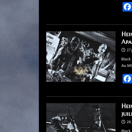
Hei
Apa
27 
Black 
Au MC
Hei
jui
26 
Black 