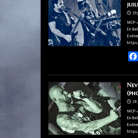
jui
29 
MCP-A
En Be
Evéne
https
Nev
(ph
28 
MCP-A
En Be
Evéne
https