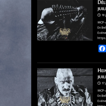
Dél
jui
18 
MCP-A
En Be
Evéne
https
Hei
jui
17 
MCP-A
En Be
Evéne