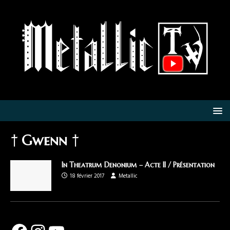
† Gwenn †
In Theatrum Denonium – Acte II / Présentation
18 février 2017
Metallic