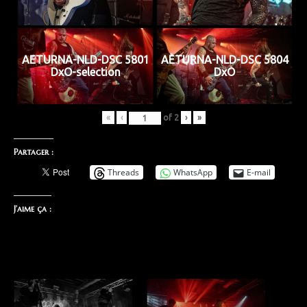
AETURNA-NLD-DSC 5801
AETURNA-NLD-DSC 5804
DxO-selection
DxO
«
‹
of
2
›
»
Partager :
Threads
WhatsApp
E-mail
J’aime ça :