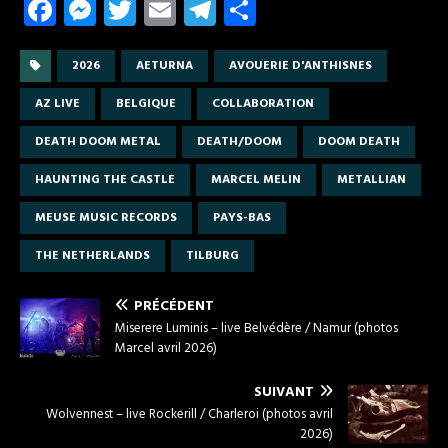
Fa
M
T
E
T
P
ce
es
w
m
el
ar
b
se
it
ail
e
ta
2026
AETURNA
AVOUERIE D'ANTHISNES
o
n
te
gr
g
AZ LIVE
BELGIQUE
COLLABORATION
o
g
r
a
er
DEATH DOOM METAL
DEATH/DOOM
DOOM DEATH
k
er
m
HAUNTING THE CASTLE
MARCEL MELIN
METALLIAN
MEUSE MUSIC RECORDS
PAYS-BAS
THE NETHERLANDS
TILBURG
PRÉCÉDENT
Miserere Luminis – live Belvédère / Namur (photos
Marcel avril 2026)
SUIVANT
Wolvennest – live Rockerill / Charleroi (photos avril
2026)