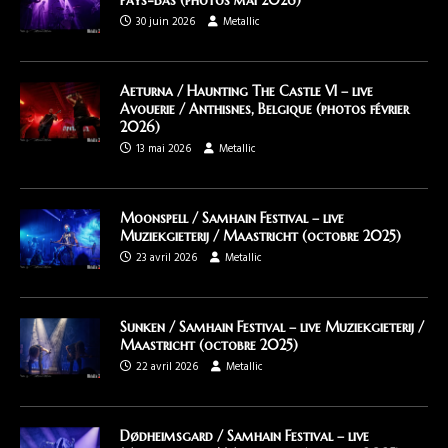
Pays-Bas (photos mai 2026)
30 juin 2026
Metallic
Aeturna / Haunting The Castle VI – live
Avouerie / Anthisnes, Belgique (photos février
2026)
13 mai 2026
Metallic
Moonspell / Samhain Festival – live
Muziekgieterij / Maastricht (octobre 2025)
23 avril 2026
Metallic
Sunken / Samhain Festival – live Muziekgieterij /
Maastricht (octobre 2025)
22 avril 2026
Metallic
Dødheimsgard / Samhain Festival – live