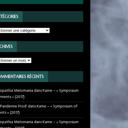
TÉGORIES
CHIVES
MMENTAIRES RÉCENTS
opathia Melomania
dans
Karne – « Symposium
rments » (2017)
 Pandemie Prod'
dans
Karne – « Symposium of
nts » (2017)
opathia Melomania
dans
Karne – « Symposium