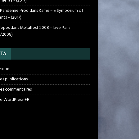
rments » (2017)
 Pandemie Prod
dans
Karne – « Symposium of
nts » (2017)
Tepes
dans
Metalfest 2008 – Live Paris
1/2008)
TA
exion
des publications
des commentaires
de WordPress-FR