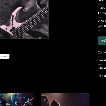
of To
Black
Torme
Vlad 
(28/1
MÉ
Conn
E-mail
Flux 
Flux 
Site 