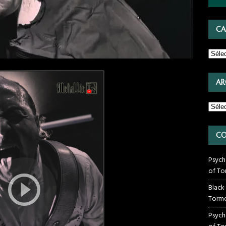
CA
AR
CO
Psych
of To
Black
Torme
Psych