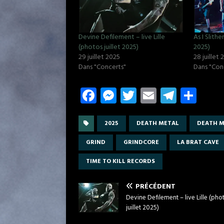
Devine Defilement – live Lille
As I Slithe
(photos juillet 2025)
2025)
29 juillet 2025
28 juillet
Dans "Concerts"
Dans "Con
Fa
M
T
E
T
P
ce
es
w
m
el
ar
b
se
it
ail
e
ta
2025
DEATH METAL
DEATH M
o
n
te
gr
g
GRIND
GRINDCORE
LA BRAT CAVE
o
g
r
a
er
TIME TO KILL RECORDS
k
er
m
PRÉCÉDENT
Devine Defilement – live Lille (pho
juillet 2025)