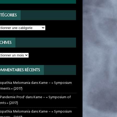
TÉGORIES
CHIVES
MMENTAIRES RÉCENTS
opathia Melomania
dans
Karne – « Symposium
rments » (2017)
 Pandemie Prod'
dans
Karne – « Symposium of
nts » (2017)
opathia Melomania
dans
Karne – « Symposium