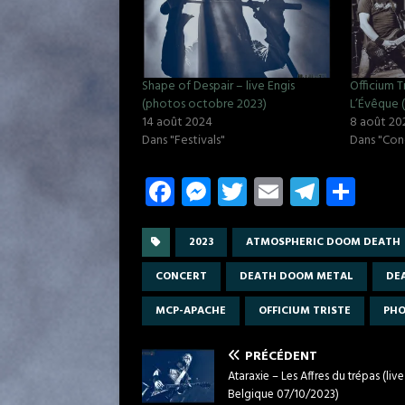
Shape of Despair – live Engis
Officium T
(photos octobre 2023)
L’Évêque (
14 août 2024
8 août 20
Dans "Festivals"
Dans "Con
Fa
M
T
E
T
P
ce
es
w
m
el
ar
b
se
it
ail
e
ta
2023
ATMOSPHERIC DOOM DEATH
o
n
te
gr
g
CONCERT
DEATH DOOM METAL
DE
o
g
r
a
er
MCP-APACHE
OFFICIUM TRISTE
PH
k
er
m
PRÉCÉDENT
Ataraxie – Les Affres du trépas (live
Belgique 07/10/2023)