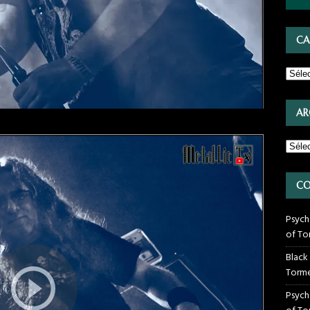
CA
AR
CO
Psych
of To
Black
Torme
Psych