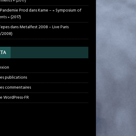
rments » (2017)
 Pandemie Prod
dans
Karne – « Symposium of
nts » (2017)
Tepes
dans
Metalfest 2008 – Live Paris
1/2008)
TA
exion
des publications
des commentaires
de WordPress-FR