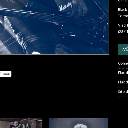
of To
Black
Torme
Vlad 
(28/1
MÉ
Conn
Flux 
E-mail
Flux 
Site 