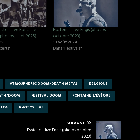
riste – live Fontaine-
Esoteric – live Engis (photos
photos juillet 2025)
octobre 2023)
25
13 août 2024
certs"
Dans "Festivals"
ATMOSPHERIC DOOM/DEATH METAL
BELGIQUE
ATH/DOOM
FESTIVAL DOOM
FONTAINE-L'ÉVÊQUE
OTOS
PHOTOS LIVE
SUIVANT
Esoteric – live Engis (photos octobre
2023)