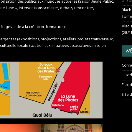
of To
ibilisation des publics aux musiques actuelles (Saison Jeune Public,
de Lune », interventions scolaires, débats, rencontres,
Black
Torme
Vlad 
filages, aide à la création, formation);
(28/1
gentes (expositions, projections, ateliers, projets transversaux,
ulturelle locale (soutien aux initiatives associatives, mise en
MÉ
Conn
Flux 
Flux 
Site 