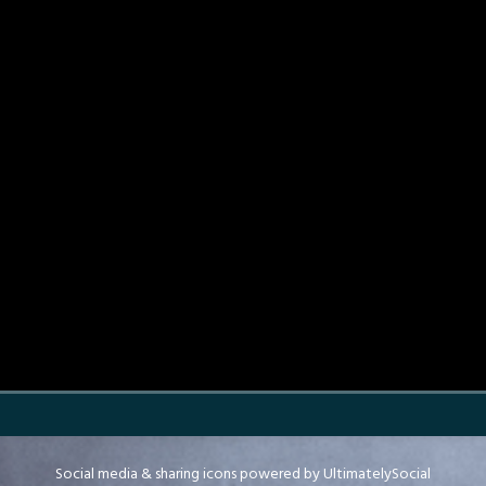
Social media & sharing icons powered by
UltimatelySocial