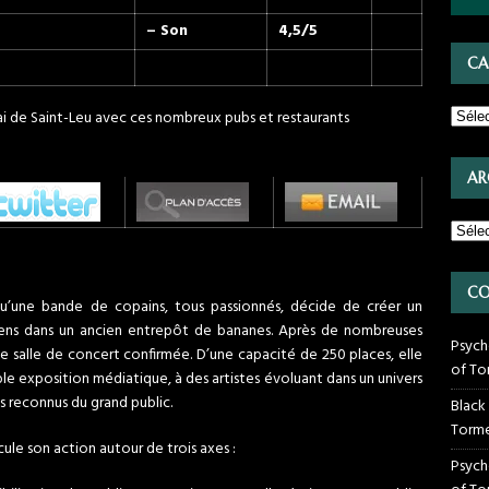
– Son
4,5/5
CA
ai de Saint-Leu avec ces nombreux pubs et restaurants
AR
CO
u’une bande de copains, tous passionnés, décide de créer un
miens dans un ancien entrepôt de bananes. Après de nombreuses
Psych
ne salle de concert confirmée. D’une capacité de 250 places, elle
of To
ble exposition médiatique, à des artistes évoluant dans un univers
s reconnus du grand public.
Black
Torme
cule son action autour de trois axes :
Psych