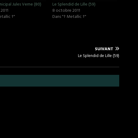
icipal Jules Verne (80)
Le Splendid de Lille (59)
 2011
8 octobre 2011
tallic †"
Dans "† Metallic †"
SUIVANT
Le Splendid de Lille (59)