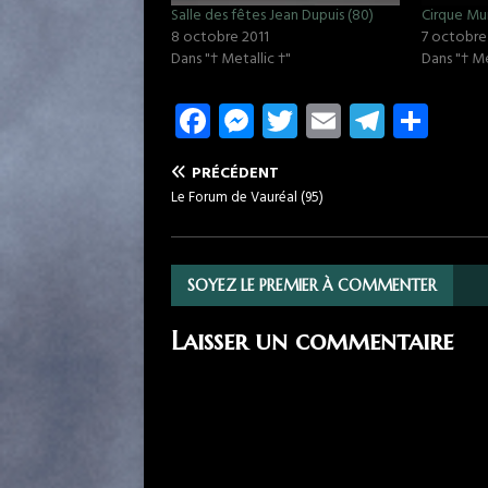
Salle des fêtes Jean Dupuis (80)
Cirque Mun
8 octobre 2011
7 octobre
Dans "† Metallic †"
Dans "† Me
Fa
M
T
E
T
P
ce
es
w
m
el
ar
PRÉCÉDENT
b
se
it
ail
e
ta
Le Forum de Vauréal (95)
o
n
te
gr
g
o
g
r
a
er
k
er
m
SOYEZ LE PREMIER À COMMENTER
Laisser un commentaire