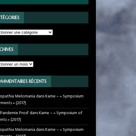
TÉGORIES
CHIVES
MMENTAIRES RÉCENTS
opathia Melomania
dans
Karne – « Symposium
rments » (2017)
 Pandemie Prod'
dans
Karne – « Symposium of
nts » (2017)
opathia Melomania
dans
Karne – « Symposium