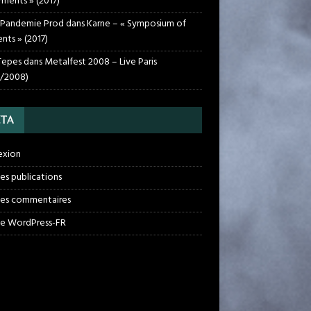
rments » (2017)
 Pandemie Prod
dans
Karne – « Symposium of
nts » (2017)
Tepes
dans
Metalfest 2008 – Live Paris
1/2008)
TA
exion
des publications
des commentaires
de WordPress-FR