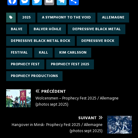
Fa
M
T
E
T
P
ce
es
w
m
el
ar
b
se
it
ail
e
ta
2025
A SYMPHONY TO THE VOID
ALLEMAGNE
o
n
te
gr
g
BALVE
BALVER HÖHLE
DEPRESSIVE BLACK METAL
o
g
r
a
er
DEPRESSIVE BLACK METAL ROCK
DEPRESSIVE ROCK
k
er
m
FESTIVAL
KALL
KIM CARLSSON
PROPHECY FEST
PROPHECY FEST 2025
PROPHECY PRODUCTIONS
PRÉCÉDENT
Wolcensmen – Prophecy Fest 2025 / Allemagne
(photos sept 2025)
SUIVANT
Hangover in Minsk- Prophecy Fest 2025 / Allemagne
(photos sept 2025)