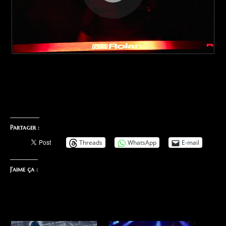
Partager :
Threads
WhatsApp
E-mail
J’aime ça :