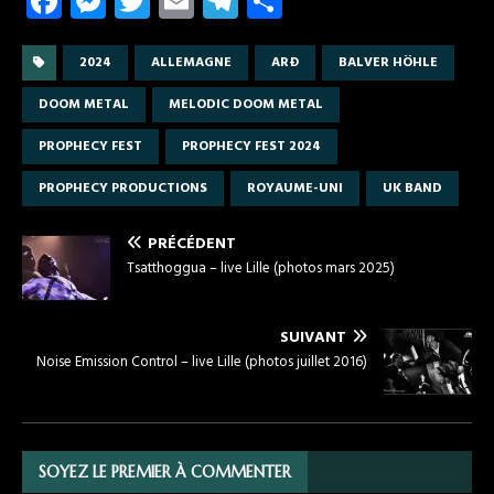
Fa
M
T
E
T
P
ce
es
w
m
el
ar
b
se
it
ail
e
ta
2024
ALLEMAGNE
ARÐ
BALVER HÖHLE
o
n
te
gr
g
DOOM METAL
MELODIC DOOM METAL
o
g
r
a
er
PROPHECY FEST
PROPHECY FEST 2024
k
er
m
PROPHECY PRODUCTIONS
ROYAUME-UNI
UK BAND
PRÉCÉDENT
Tsatthoggua – live Lille (photos mars 2025)
SUIVANT
Noise Emission Control – live Lille (photos juillet 2016)
SOYEZ LE PREMIER À COMMENTER