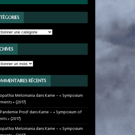
TÉGORIES
CHIVES
MMENTAIRES RÉCENTS
opathia Melomania
dans
Karne – « Symposium
rments » (2017)
 Pandemie Prod'
dans
Karne – « Symposium of
nts » (2017)
opathia Melomania
dans
Karne – « Symposium