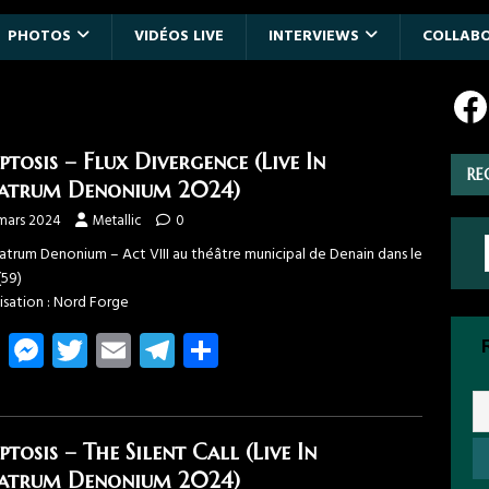
PHOTOS
VIDÉOS LIVE
INTERVIEWS
COLLAB
ptosis – Flux Divergence (Live In
RE
atrum Denonium 2024)
 mars 2024
Metallic
0
eatrum Denonium – Act VIII au théâtre municipal de Denain dans le
(59)
isation : Nord Forge
Fa
M
T
E
T
Pa
ce
es
wi
m
el
rt
b
se
tt
ail
e
ag
o
n
er
gr
er
ptosis – The Silent Call (Live In
atrum Denonium 2024)