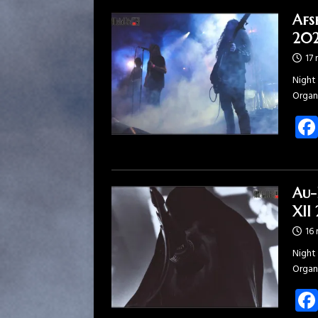
Afs
202
17
Night 
Organ
Au-
XII
16
Night 
Organ