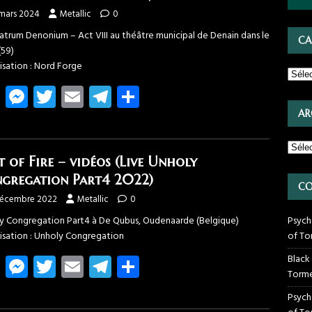
ok
g
a
er
m
 mars 2024
Metallic
0
eatrum Denonium – Act VIII au théâtre municipal de Denain dans le
CA
(59)
isation : Nord Forge
Fa
M
T
E
T
Pa
ce
es
wi
m
el
rt
AR
b
se
tt
ail
e
ag
o
n
er
gr
er
t of Fire – vidéos (Live Unholy
ok
g
a
gregation Part4 2022)
CO
er
m
décembre 2022
Metallic
0
y Congregation Part4 à De Qubus, Oudenaarde (Belgique)
Psych
isation : Unholy Congregation
of To
Fa
M
T
E
T
Pa
Black
Torme
ce
es
wi
m
el
rt
Psych
b
se
tt
ail
e
ag