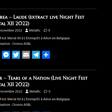
ce
es
wi
m
el
rt
b
se
tt
ail
e
ag
o
n
er
gr
er
rea – Laude (extract live Night Fest
ok
g
a
al XII 2022)
er
m
 novembre 2022
Metallic
0
Fest Metal XII à L’Entrepôt à Arlon en Belgique.
isation : Cronos ASBL
Fa
M
T
E
T
Pa
ce
es
wi
m
el
rt
b
se
tt
ail
e
ag
o
n
er
gr
er
r – Tears of a Nation (Live Night Fest
ok
g
a
al XII 2022)
er
m
 novembre 2022
Metallic
0
Fest Metal XII à L’Entrepôt à Arlon en Belgique.
isation : Cronos ASBL