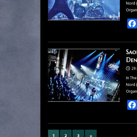
Nord 
Organ
Sao
Den
29
In Th
Nord 
Organ
1
2
3
»