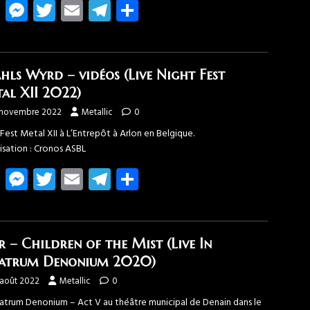
Fa
M
T
E
T
Pa
ce
es
wi
m
el
rt
b
se
tt
ail
e
ag
o
n
er
gr
er
hls Wyrd – vidéos (Live Night Fest
ok
g
a
al XII 2022)
er
m
 novembre 2022
Metallic
0
Fest Metal XII à L’Entrepôt à Arlon en Belgique.
isation : Cronos ASBL
Fa
M
T
E
T
Pa
ce
es
wi
m
el
rt
b
se
tt
ail
e
ag
o
n
er
gr
er
r – Children of the Mist (Live In
ok
g
a
atrum Denonium 2020)
er
m
 août 2022
Metallic
0
eatrum Denonium – Act V au théâtre municipal de Denain dans le