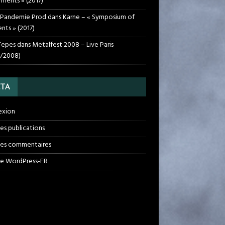
rments » (2017)
 Pandemie Prod
dans
Karne – « Symposium of
nts » (2017)
Tepes
dans
Metalfest 2008 – Live Paris
1/2008)
TA
exion
des publications
des commentaires
de WordPress-FR