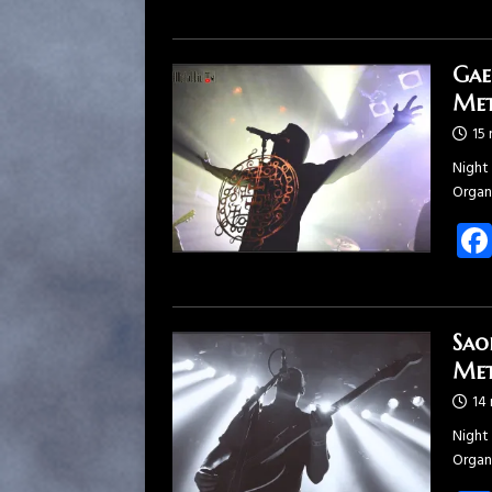
Gae
Met
15
Night 
Organ
Sao
Met
14
Night 
Organ