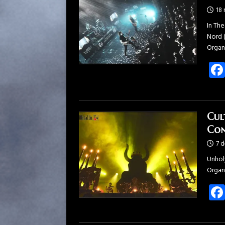
18
In Th
Nord 
Organ
Cul
Con
7 
Unhol
Organ