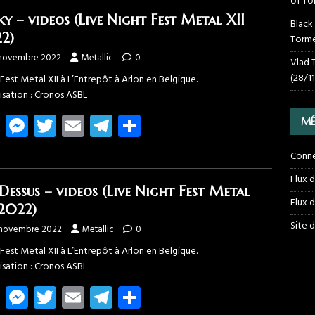
of To
o
n
er
gr
er
ky – videos (Live Night Fest Metal XII
Black
ok
g
a
2)
Torme
er
m
 novembre 2022
Metallic
0
Vlad 
(28/1
Fest Metal XII à L’Entrepôt à Arlon en Belgique.
isation : Cronos ASBL
Fa
M
T
E
T
Pa
MÉ
ce
es
wi
m
el
rt
Conn
b
se
tt
ail
e
ag
Flux 
o
n
er
gr
er
Dessus – videos (Live Night Fest Metal
Flux 
ok
g
a
 2022)
Site 
er
m
 novembre 2022
Metallic
0
Fest Metal XII à L’Entrepôt à Arlon en Belgique.
isation : Cronos ASBL
Fa
M
T
E
T
Pa