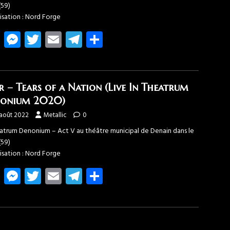
(59)
isation : Nord Forge
Fa
M
T
E
T
Pa
ce
es
wi
m
el
rt
b
se
tt
ail
e
ag
o
n
er
gr
er
r – Tears of a Nation (Live In Theatrum
ok
g
a
onium 2020)
er
m
 août 2022
Metallic
0
eatrum Denonium – Act V au théâtre municipal de Denain dans le
(59)
isation : Nord Forge
Fa
M
T
E
T
Pa
ce
es
wi
m
el
rt
b
se
tt
ail
e
ag
o
n
er
gr
er