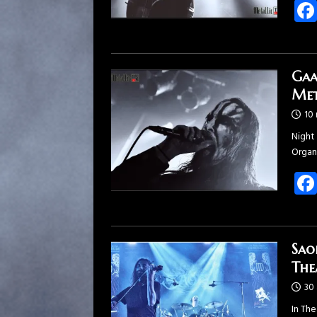
Gaa
Met
10
Night 
Organ
Sao
The
30
In Th