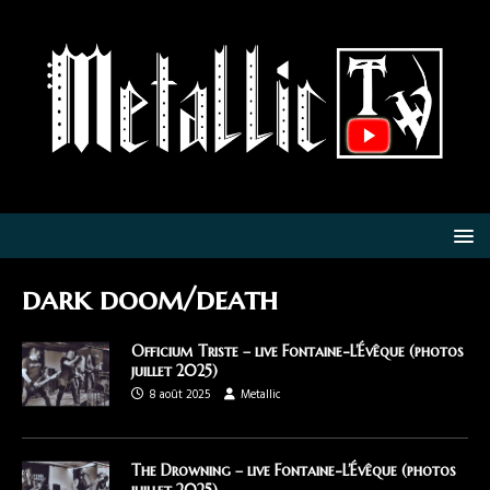
dark doom/death
Officium Triste – live Fontaine-L’Évêque (photos
juillet 2025)
8 août 2025
Metallic
The Drowning – live Fontaine-L’Évêque (photos